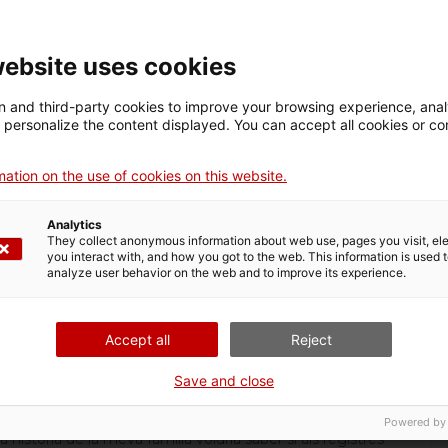
website uses cookies
 and third-party cookies to improve your browsing experience, ana
d personalize the content displayed. You can accept all cookies or co
ation on the use of cookies on this website.
Y DE 2017
as;
Analytics
a Tabacalera i com que estic remenant els passat de la meva
They collect anonymous information about web use, pages you visit, e
üent:
you interact with, and how you got to the web. This information is used 
analyze user behavior on the web and to improve its experience.
 terreny on van construir l'edifici de la Tabacalera era
 (germana de la seva mare) hi va treballar dels del
Accept all
Reject
lar.
ent emés per la Tabacalera on s'especifica que
Save and close
e porti el cognom dels propietaris del terreny té un lloc
Powered by
història de la meva família voldria saber si als registres