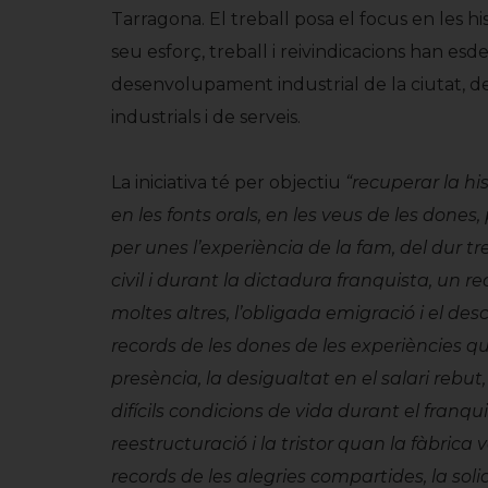
Tarragona. El treball posa el focus en les 
seu esforç, treball i reivindicacions han e
desenvolupament industrial de la ciutat, de
industrials i de serveis.
La iniciativa té per objectiu
“recuperar la hi
en les fonts orals, en les veus de les dones, 
per unes l’experiència de la fam, del dur tre
civil i durant la dictadura franquista, un 
moltes altres, l’obligada emigració i el desc
records de les dones de les experiències qu
presència, la desigualtat en el salari rebut, l
difícils condicions de vida durant el franqui
reestructuració i la tristor quan la fàbrica
records de les alegries compartides, la solida