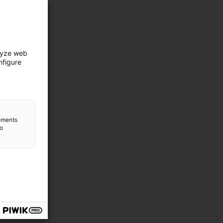
lyze web
nfigure
lements
to