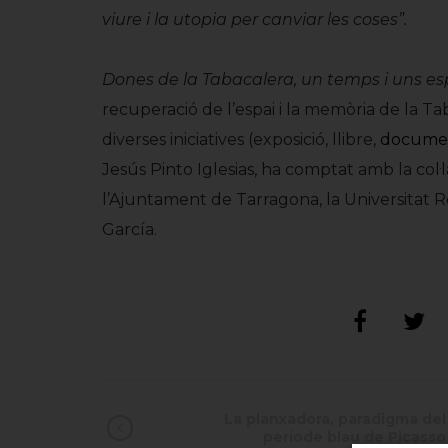
viure i la utopia per canviar les coses”.
Dones de la Tabacalera, un temps i uns e
recuperació de l’espai i la memòria de la T
diverses iniciatives (exposició, llibre,
docume
Jesús Pinto Iglesias, ha comptat amb la col·l
l’Ajuntament de Tarragona, la Universitat Rovi
García.
La planxadora, paradigma del
període blau de Picasso