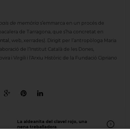
spais de memòria
s’emmarca en un procés de
abacalera de Tarragona, que s’ha concretat en
ntal
, web, xerrades). Dirigit per l’antropòloga Maria
aboració de l’Institut Català de les Dones,
ra i Virgili i l’Arxiu Històric de la Fundació Cipriano
La aldeanita del clavel rojo, una
nena treballadora