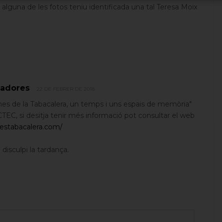
alguna de les fotos teniu identificada una tal Teresa Moix
ladores
22 DE FEBRER DE 2018
nes de la Tabacalera, un temps i uns espais de memòria"
EC, si desitja tenir més informació pot consultar el web
estabacalera.com/
 disculpi la tardança.