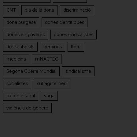
CNT
dia de la dona
discriminació
dona burgesa
dones científiques
dones enginyeres
dones sindicalistes
drets laborals
heroïnes
llibre
medicina
mNACTEC
Segona Guerra Mundial
sindicalisme
socialistes
sufragi femení
treball infantil
vaga
violència de gènere