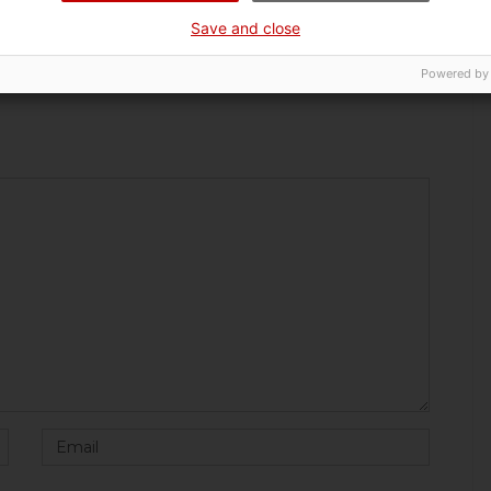
Laura Tremosa, la segona enginyera
Save and close
industrial catalana
Powered by