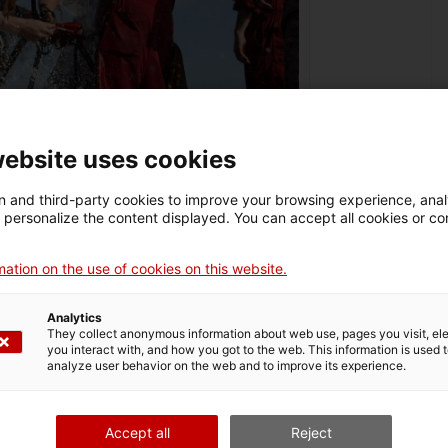
website uses cookies
 and third-party cookies to improve your browsing experience, ana
d personalize the content displayed. You can accept all cookies or co
US Naval Forces Central Command
ation on the use of cookies on this website.
Analytics
They collect anonymous information about web use, pages you visit, e
you interact with, and how you got to the web. This information is used 
analyze user behavior on the web and to improve its experience.
Accept all
Reject