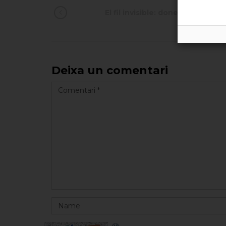
El fil invisible: dones que cusen
Deixa un comentari