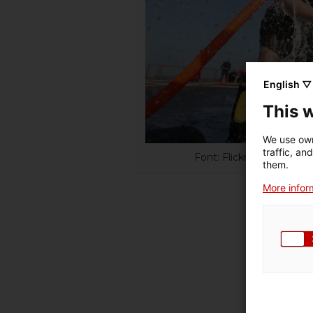
English ▽
This 
We use own
traffic, an
Font: Flickr CC BY 2.0 
them.
More inform