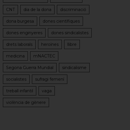
CNT
dia de la dona
discriminació
dona burgesa
dones científiques
dones enginyeres
dones sindicalistes
drets laborals
heroïnes
llibre
medicina
mNACTEC
Segona Guerra Mundial
sindicalisme
socialistes
sufragi femení
treball infantil
vaga
violència de gènere