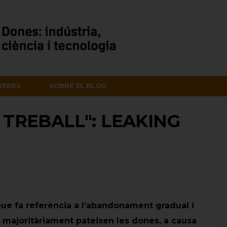
NYERES
SOBRE EL BLOG
 TREBALL": LEAKING
ue fa referència a l’abandonament gradual i
e majoritàriament pateixen les dones, a causa