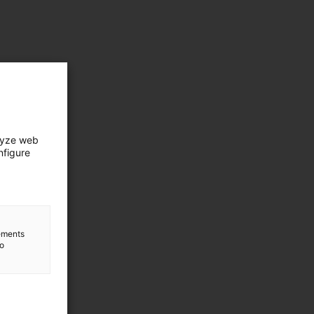
lyze web
nfigure
lements
to