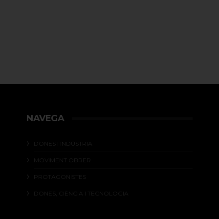
NAVEGA
DONES I INDÚSTRIA
MOVIMENT OBRER
PROTAGONISTES
DONES, CIÈNCIA I TECNOLOGIA