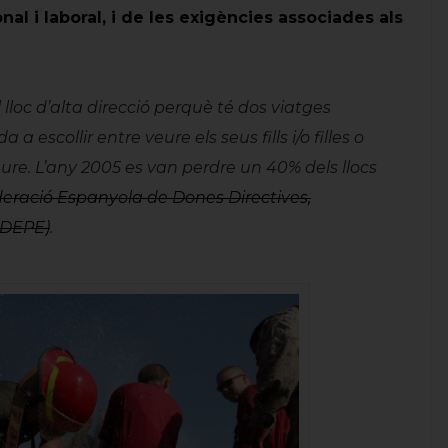
onal i laboral, i de les exigències associades als
loc d’alta direcció perquè té dos viatges
a escollir entre veure els seus fills i/o filles o
eure. L’any 2005 es van perdre un 40% dels llocs
eració Espanyola de Dones Directives,
FEDEPE)
.