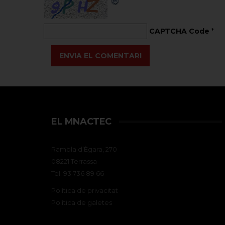
CAPTCHA Code
*
ENVIA EL COMENTARI
EL MNACTEC
Rambla d’Ègara, 270
08221 Terrassa
Tel. 93 736 89 66
Política de privacitat
Política de galetes