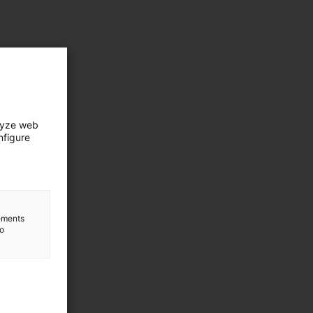
lyze web
nfigure
lements
to