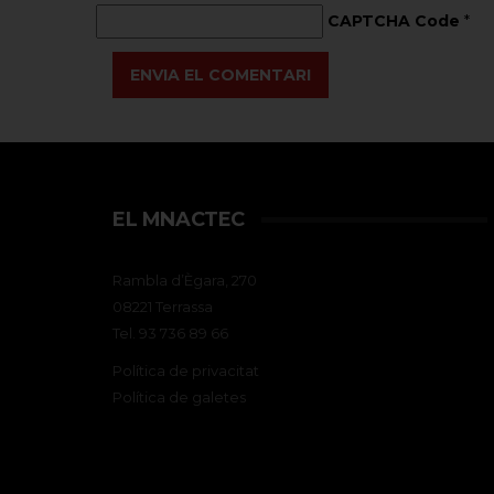
CAPTCHA Code
*
ENVIA EL COMENTARI
EL MNACTEC
Rambla d’Ègara, 270
08221 Terrassa
Tel. 93 736 89 66
Política de privacitat
Política de galetes