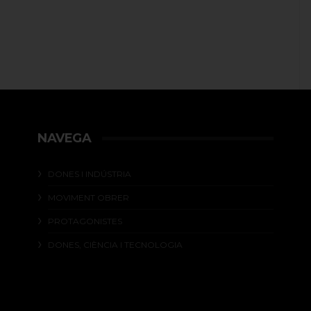
NAVEGA
DONES I INDÚSTRIA
MOVIMENT OBRER
PROTAGONISTES
DONES, CIÈNCIA I TECNOLOGIA