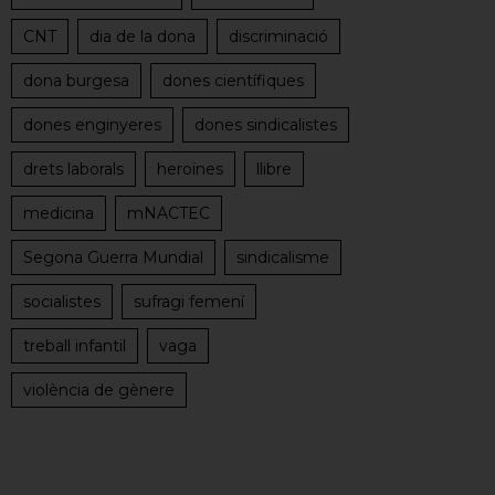
CNT
dia de la dona
discriminació
dona burgesa
dones científiques
dones enginyeres
dones sindicalistes
drets laborals
heroïnes
llibre
medicina
mNACTEC
Segona Guerra Mundial
sindicalisme
socialistes
sufragi femení
treball infantil
vaga
violència de gènere