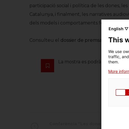
participació social i política de les dones, l
Catalunya, i finalment, les narratives audi
dels models i comportaments femenins pel que
English ▽
This 
Consulteu el
dossier de premsa de l’exposic
We use own
traffic, an
La mostra es podrà visitar fins 
them.
More inform
Conferència “Les dones, la ciència i