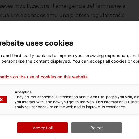
es seves mobilitzacions i l’emergència del feminisme a
ovisuals relacionades amb una pretesa regularització
 fa al cos, la sexualitat i l’amor.
website uses cookies
ió
.
 and third-party cookies to improve your browsing experience, ana
d personalize the content displayed. You can accept all cookies or co
al 28 de maig de 2017.
ation on the use of cookies on this website.
Analytics
They collect anonymous information about web use, pages you visit, e
you interact with, and how you got to the web. This information is used 
analyze user behavior on the web and to improve its experience.
Accept all
Reject
Xerrada “Industrialització, una