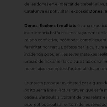
de les dones en el mercat de treball, al
Mus
Catalunya
es pot visitar l’
exposició
Dones: fi
Dones: ficcions i realitats
és una exposició
interferència històrica i encara present en la
relació conflictiva, incòmoda i complexa en
feminitat normatius, difosos per la cultura
incidència popular i les seves mateixes reali
pressió del sexisme i la cultura tradicional 
no per això exemptes d’autoritat, disconform
La mostra proposa un itinerari per alguns 
postguerra fins a l’actualitat, en què es fa 
oficials. S’articula al voltant de tres relats: el
estereotips creats a l’entorn de les seves ac