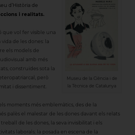
eu d’Història de
ccions i realitats.
 que vol fer visible una
 vida de les dones: la
tre els models de
 audiovisual amb més
tats, construïdes sota la
heteropatriarcal, però
Museu de la Ciència i de
la Tècnica de Catalunya
itat i dissentiment.
dels moments més emblemàtics, des de la
més palès el malestar de les dones davant els relats
 treball de les dones, la seva invisibilitat i els
tivitats laborals; la posada en escena de la