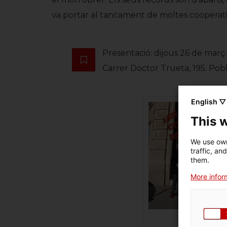
va portar al tancament de moltes cooperativ
Presentació: dijous 26 de març 
Carrer Doctor Trueta, 195. Pob
English ▽
This 
We use own
traffic, an
them.
More inform
I