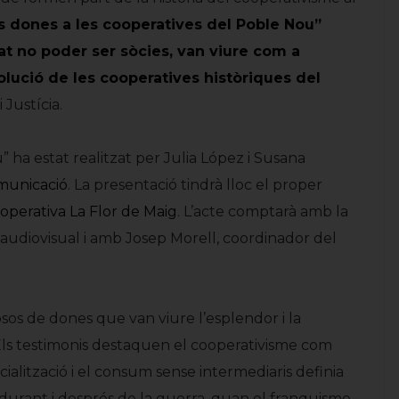
s dones a les cooperatives del Poble Nou”
at no poder ser sòcies, van viure com a
volució de les cooperatives històriques del
 Justícia.
 ha estat realitzat per Julia López i Susana
municació
. La presentació tindrà lloc el proper
perativa La Flor de Maig
. L’acte comptarà amb la
l’audiovisual i amb Josep Morell, coordinador del
sos de dones que van viure l’esplendor i la
Els testimonis destaquen el cooperativisme com
cialització i el consum sense intermediaris definia
 durant i després de la guerra, quan el franquisme