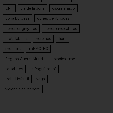
CNT
dia de la dona
discriminació
dona burgesa
dones científiques
dones enginyeres
dones sindicalistes
drets laborals
heroïnes
llibre
medicina
mNACTEC
Segona Guerra Mundial
sindicalisme
socialistes
sufragi femení
treball infantil
vaga
violència de gènere