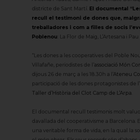
districte de Sant Martí.
El documental “Le
recull el testimoni de dones que, malgr
treballadores i com a filles de socis l’e
Poblenou
: La Flor de Maig, L’Artesana i Pau i
“Les dones a les cooperatives del Poble Nou”
Villafañe, periodistes de l’
associació Món Co
dijous 26 de març a les 18.30h a l’
Ateneu Coo
participació de les dones protagonistes de 
Taller d’Història del Clot Camp de L’Arpa
.
El documental recull testimonis molt valuo
davallada del cooperativisme a Barcelona. 
una veritable forma de vida, en la qual la so
el món obrer. Els seus records són d’abans,