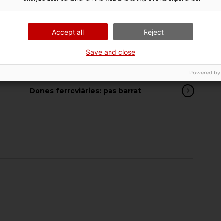
Accept all
Reject
Save and close
Powered by
Dones ferroviàries: pas barrat