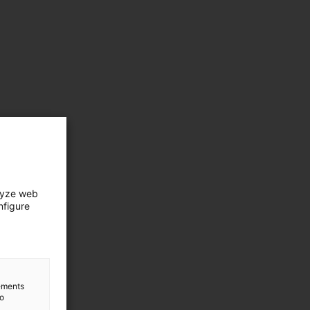
lyze web
nfigure
lements
to