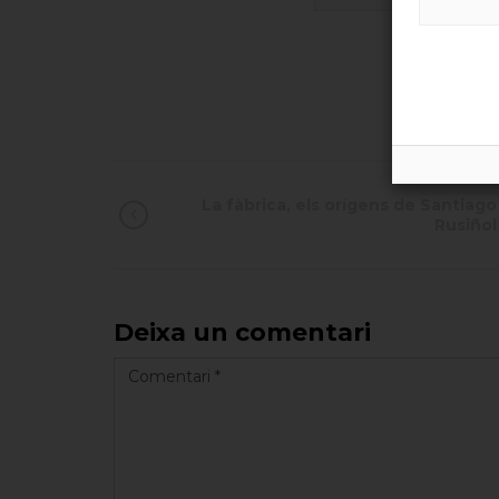
La fàbrica, els orígens de Santiago
Rusiñol
Deixa un comentari