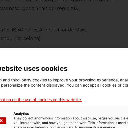
es nascudes a finals del segle XIX.
a les 18.30 hores, Ateneu Flor de Maig.
lenou (Barcelona).
website uses cookies
 and third-party cookies to improve your browsing experience, ana
d personalize the content displayed. You can accept all cookies or co
ation on the use of cookies on this website.
Analytics
They collect anonymous information about web use, pages you visit, e
you interact with, and how you got to the web. This information is used 
nvitació a l’acte
analyze user behavior on the web and to improve its experience.